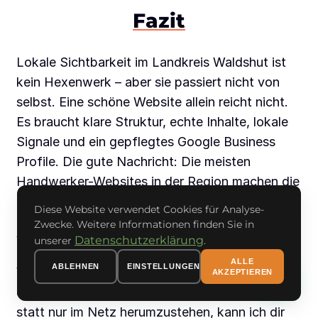
Fazit
Lokale Sichtbarkeit im Landkreis Waldshut ist
kein Hexenwerk – aber sie passiert nicht von
selbst. Eine schöne Website allein reicht nicht.
Es braucht klare Struktur, echte Inhalte, lokale
Signale und ein gepflegtes Google Business
Profile. Die gute Nachricht: Die meisten
Handwerker-Websites in der Region machen die
beschriebenen Fehler. Wer sie vermeidet und die
Diese Website verwendet Cookies für Analyse-
Basics richtig umsetzt, hat einen massiven
Zwecke. Weitere Informationen finden Sie in
Datenschutzerklärung
Vorteil.
unserer
.
ALLE
ABLEHNEN
EINSTELLUNGEN
Wenn du im Landkreis Waldshut tätig bist und
AKZEPTIEREN
deine Website endlich für dich arbeiten soll
statt nur im Netz herumzustehen, kann ich dir