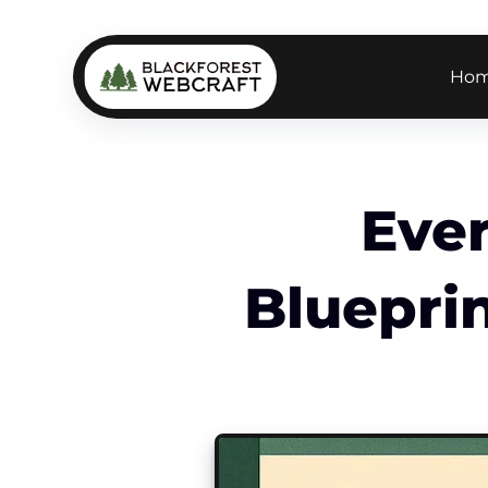
Ho
Eve
Blueprin