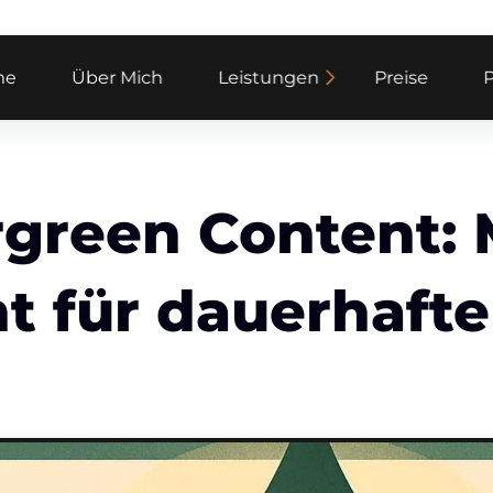
me
Über Mich
Leistungen
Preise
P
rgreen Content: 
t für dauerhafte