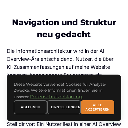
Navigation und Struktur
neu gedacht
Die Informationsarchitektur wird in der AI
Overview-Ära entscheidend. Nutzer, die über
KI-Zusammenfassungen auf meine Website
kommen, haben andere Erwartungen als
traditionelle Google-Besucher.
Diese Website verwendet Cookies für Analyse-
Zwecke. Weitere Informationen finden Sie in
Sie kommen mit spezifischem Vorwissen und
Datenschutzerklärung
unserer
.
konkreteren Fragen. Meine Website-Struktur
ALLE
ABLEHNEN
EINSTELLUNGEN
AKZEPTIEREN
muss das berücksichtigen.
Stell dir vor: Ein Nutzer liest in einer AI Overview