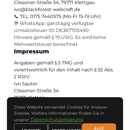
Clissoner-Straße 34, 79771 Klettgau
ivo@blackforest-webcraft.de
📞 TEL: 0175 7440575 (Mo-Fr 15-19 Uhr)
💬 WhatsApp: ganztägig verfügbar
Umsatzsteuer-ID: DE367705490
Hinweis gemäß § 19 UStG: Es wird keine
Mehrwertsteuer berechnet.
Impressum
Angaben gemäß § 5 TMG und
verantwortlich für den Inhalt nach § 55 Abs.
2 RStV:
Ivo Sauter
Clissoner-Straße 34
79771 Klettgau
Datenschutzerklärung
Diese Website verwendet Cookies für Analyse-
Disclaimer
Zwecke. Weitere Informationen finden Sie in
Cookie-Einstellungen
Datenschutzerklärung
unserer
.
ALLE